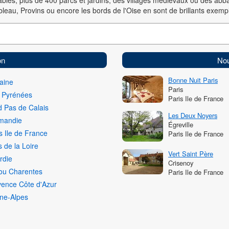
ables, plus de 400 parcs et jardins, des villages médiévaux ou des abba
ebleau, Provins ou encore les bords de l'Oise en sont de brillants exemp
on
Nou
Bonne Nuit Paris
aine
Paris
i Pyrénées
Paris Ile de France
 Pas de Calais
Les Deux Noyers
mandie
Égreville
s Ile de France
Paris Ile de France
 de la Loire
Vert Saint Père
rdie
Crisenoy
ou Charentes
Paris Ile de France
vence Côte d'Azur
ne-Alpes