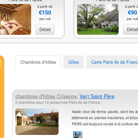
à partir de
à partir 
€150
€90
par nuit
par nui
Détail
Détai
Chambres d'hôtes
Gîtes
Carte Paris Ile de Fran
chambres d'hôtes
Crisenoy
,
Vert Saint Père
5 chambres pour 10 personnes Paris Ile de France :
Vaste cour de ferme pavée, dont les anc
bâtiments en pierres meulières, et toitu
PERE est toujours vouée à la culture des