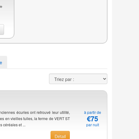
de
t
l
ce
iennes écuries ont retrouvé leur utilité,
à partir de
€75
res en vieilles tuiles, la ferme de VERT ST
 céréales et ...
par nuit
Détail