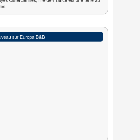
yes Cisterciennes, l'Ile-de-France est une terre au
les.
veau sur Europa B&B