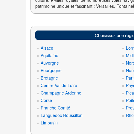
culture. 9 villes royales, de nombreuses voies navig
patrimoine unique et fascinant : Versailles, Fontain
Choisissez une régi
Alsace
Lorr
Aquitaine
Mid
Auvergne
Nord
Bourgogne
Nor
Bretagne
Pari
Centre Val de Loire
Pays
Champagne Ardenne
Pica
Corse
Poit
Franche Comté
Pro
Languedoc Roussillon
Rhô
Limousin