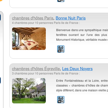
chambres d'hôtes
Paris
,
Bonne Nuit Paris
4 chambres pour 10 personnes Paris Ile de France :
Bienvenue dans une sympathique maiso
fenêtres ouvrant sur l'une des plus
Monument Historique, véritable musée d'hi
chambres d'hôtes
Égreville
,
Les Deux Noyers
3 chambres pour 10 personnes Paris Ile de France :
Entre Fontainebleau et la Loire, entre
classées « chambres d’hôtes de charme
style différent, dans une maison vieille p