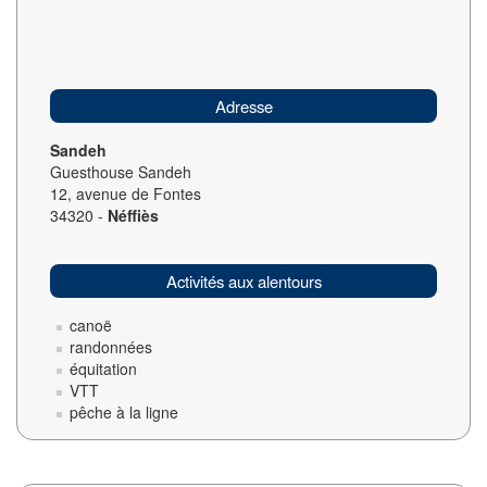
Adresse
Sandeh
Guesthouse Sandeh
12, avenue de Fontes
34320 -
Néffiès
Activités aux alentours
canoë
randonnées
équitation
VTT
pêche à la ligne