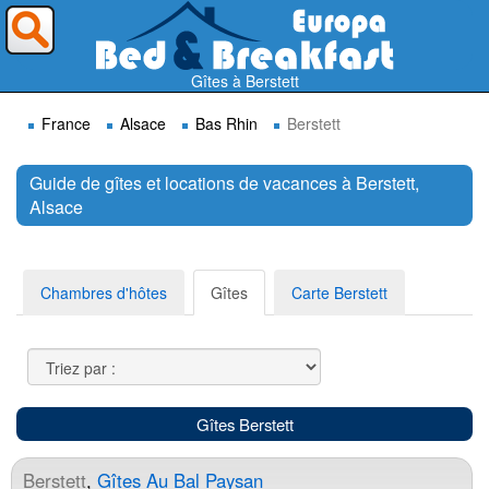
Où voulez-vous partir ?
Gîtes à Berstett
France
Alsace
Bas Rhin
Berstett
Guide de gîtes et locations de vacances à Berstett,
Alsace
Rechercher
Chambres d'hôtes
Gîtes
Carte Berstett
Gîtes Berstett
Berstett
,
Gîtes Au Bal Paysan