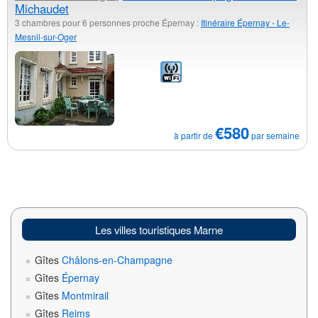
Michaudet
3 chambres pour 6 personnes proche Épernay :
Itinéraire Épernay - Le-
Mesnil-sur-Oger
€580
à partir de
par semaine
Les villes touristiques Marne
Gîtes
Châlons-en-Champagne
Gîtes
Épernay
Gîtes
Montmirail
Gîtes
Reims