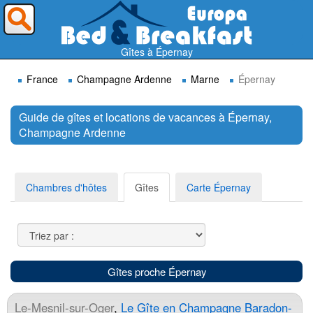
Où voulez-vous partir ?
Gîtes à Épernay
France
Champagne Ardenne
Marne
Épernay
Guide de gîtes et locations de vacances à Épernay,
Champagne Ardenne
Rechercher
Chambres d'hôtes
Gîtes
Carte Épernay
Gîtes proche Épernay
Le-Mesnil-sur-Oger
,
Le Gîte en Champagne Baradon-