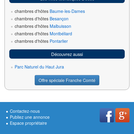
chambres d'hôtes
Baume-les-Dames
chambres d'hôtes
Besançon
chambres d'hôtes
Malbuisson
chambres d'hôtes
Montbéliard
chambres d'hôtes
Pontarlier
Découvrez aussi
Parc Naturel du Haut Jura
Offre spéciale Franche Comté
Contactez-nous
Publiez une annonce
Espace propriétaire