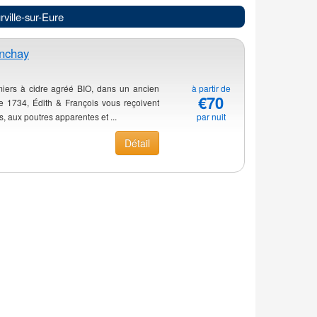
ville-sur-Eure
nchay
ers à cidre agréé BIO, dans un ancien
à partir de
€70
 1734, Édith & François vous reçoivent
, aux poutres apparentes et ...
par nuit
Détail