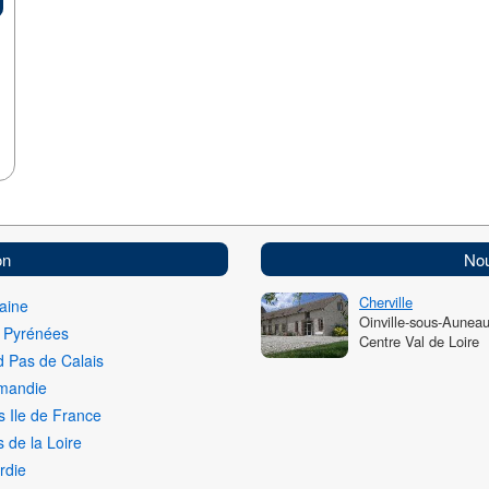
on
Nou
Cherville
aine
Oinville-sous-Aunea
i Pyrénées
Centre Val de Loire
 Pas de Calais
mandie
s Ile de France
 de la Loire
rdie