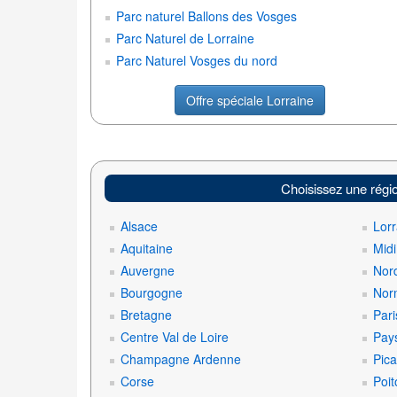
Parc naturel Ballons des Vosges
Parc Naturel de Lorraine
Parc Naturel Vosges du nord
Offre spéciale Lorraine
Choisissez une régi
Alsace
Lorr
Aquitaine
Mid
Auvergne
Nord
Bourgogne
Nor
Bretagne
Pari
Centre Val de Loire
Pays
Champagne Ardenne
Pica
Corse
Poit