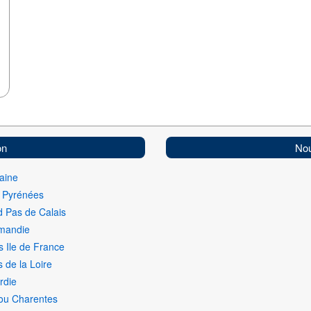
on
Nou
aine
i Pyrénées
 Pas de Calais
mandie
s Ile de France
 de la Loire
rdie
ou Charentes