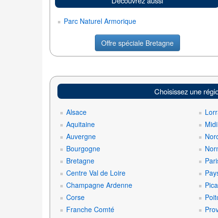
Découvrez aussi
Parc Naturel Armorique
Offre spéciale Bretagne
Choisissez une régi
Alsace
Lorr
Aquitaine
Mid
Auvergne
Nord
Bourgogne
Nor
Bretagne
Pari
Centre Val de Loire
Pays
Champagne Ardenne
Pica
Corse
Poit
Franche Comté
Pro