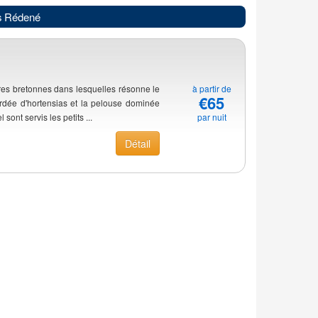
s Rédené
rres bretonnes dans lesquelles résonne le
à partir de
€65
rdée d'hortensias et la pelouse dominée
ont servis les petits ...
par nuit
Détail