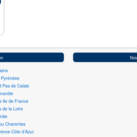
on
Nou
aine
i Pyrénées
 Pas de Calais
mandie
s Ile de France
 de la Loire
rdie
ou Charentes
vence Côte d'Azur