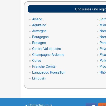
Choisissez une régi
Alsace
Lorr
Aquitaine
Mid
Auvergne
Nord
Bourgogne
Nor
Bretagne
Pari
Centre Val de Loire
Pays
Champagne Ardenne
Pica
Corse
Poit
Franche Comté
Pro
Languedoc Roussillon
Rhô
Limousin
Contactez-nous