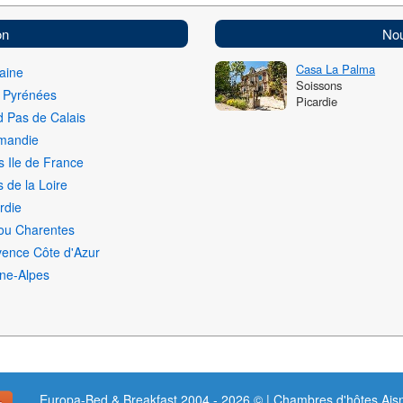
on
Nou
Casa La Palma
aine
Soissons
i Pyrénées
Picardie
 Pas de Calais
mandie
s Ile de France
 de la Loire
rdie
ou Charentes
vence Côte d'Azur
ne-Alpes
Europa-Bed & Breakfast 2004 - 2026 © | Chambres d'hôtes Ais