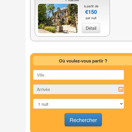
à partir de
€150
par nuit
Détail
Où voulez-vous partir ?
Rechercher