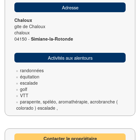
Adresse
Chaloux
gite de Chaloux
chaloux
04150 -
Simiane-la-Rotonde
Activités aux alentours
randonnées
équitation
escalade
golf
VTT
parapente, spéléo, aromathérapie, acrobranche (
colorado ) escalade ,
Contacter le propriétaire