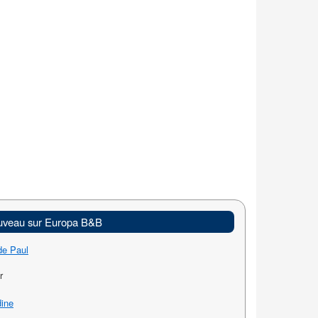
veau sur Europa B&B
de Paul
r
dine