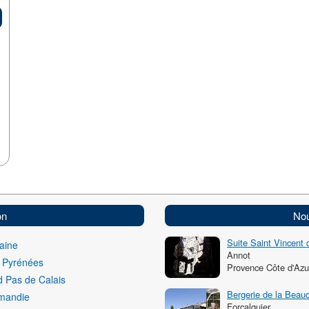
on
Nou
Suite Saint Vincent 
aine
Annot
i Pyrénées
Provence Côte d'Azu
 Pas de Calais
Bergerie de la Beau
mandie
Forcalquier