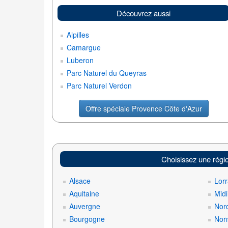
Découvrez aussi
Alpilles
Camargue
Luberon
Parc Naturel du Queyras
Parc Naturel Verdon
Offre spéciale Provence Côte d'Azur
Choisissez une régi
Alsace
Lorr
Aquitaine
Mid
Auvergne
Nord
Bourgogne
Nor